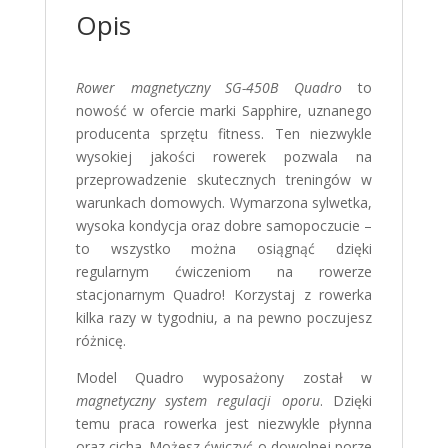
Opis
Rower magnetyczny SG-450B Quadro
to
nowość w ofercie marki Sapphire, uznanego
producenta sprzętu fitness. Ten niezwykle
wysokiej jakości rowerek pozwala na
przeprowadzenie skutecznych treningów w
warunkach domowych. Wymarzona sylwetka,
wysoka kondycja oraz dobre samopoczucie –
to wszystko można osiągnąć dzięki
regularnym ćwiczeniom na rowerze
stacjonarnym Quadro! Korzystaj z rowerka
kilka razy w tygodniu, a na pewno poczujesz
różnicę.
Model Quadro wyposażony został w
magnetyczny system regulacji oporu
. Dzięki
temu praca rowerka jest niezwykle płynna
oraz cicha. Możesz ćwiczyć o dowolnej porze