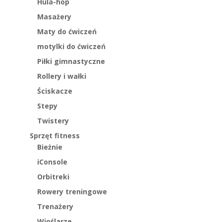
Hula-hop
Masażery
Maty do ćwiczeń
motylki do ćwiczeń
Piłki gimnastyczne
Rollery i wałki
Ściskacze
Stepy
Twistery
Sprzęt fitness
Bieżnie
iConsole
Orbitreki
Rowery treningowe
Trenażery
Wioślarze