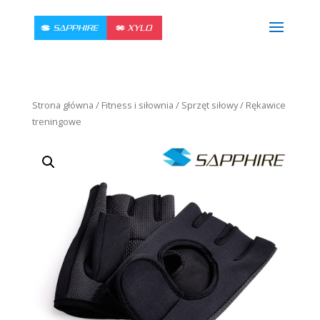
Strona główna
/
Fitness i siłownia
/
Sprzęt siłowy
/ Rękawice
treningowe