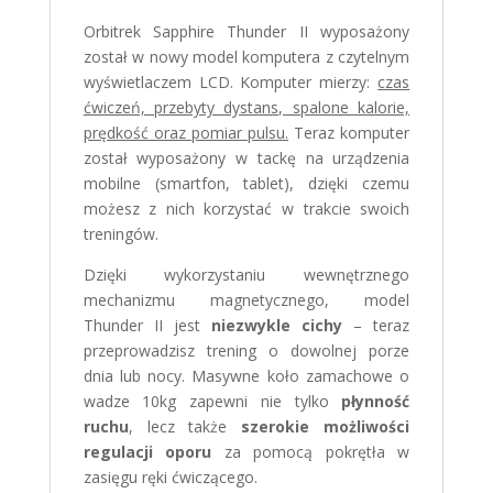
Orbitrek Sapphire Thunder II wyposażony
został w nowy model komputera z czytelnym
wyświetlaczem LCD. Komputer mierzy:
czas
ćwiczeń, przebyty dystans, spalone kalorie,
prędkość oraz pomiar pulsu.
Teraz komputer
został wyposażony w tackę na urządzenia
mobilne (smartfon, tablet), dzięki czemu
możesz z nich korzystać w trakcie swoich
treningów.
Dzięki wykorzystaniu wewnętrznego
mechanizmu magnetycznego, model
Thunder II jest
niezwykle cichy
– teraz
przeprowadzisz trening o dowolnej porze
dnia lub nocy. Masywne koło zamachowe o
wadze 10kg zapewni nie tylko
płynność
ruchu
, lecz także
szerokie możliwości
regulacji oporu
za pomocą pokrętła w
zasięgu ręki ćwiczącego.