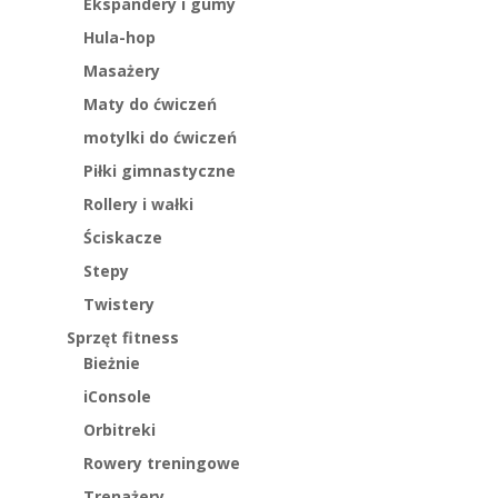
Ekspandery i gumy
Hula-hop
Masażery
Maty do ćwiczeń
motylki do ćwiczeń
Piłki gimnastyczne
Rollery i wałki
Ściskacze
Stepy
Twistery
Sprzęt fitness
Bieżnie
iConsole
Orbitreki
Rowery treningowe
Trenażery