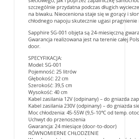
sieciowego, jak i poprzez zapalniczkę samocho
szczególnie przydatna podczas długich wyciecze
na biwaku. Nieoceniona staje się w gorący i słon
chłodnego napoju skutecznie ugasi pragnienie i 
Sapphire SG-001 objęta są 24-miesięczną gwara
Gwarancja realizowana jest na terenie całej Pol
door.
SPECYFIKACJA:
Model: SG-001
Pojemność: 25 litrów
Głębokość: 22 cm
Szerokość: 39,5 cm
Wysokość: 40 cm
Kabel zasilania 12V (odpinany) – do gniazda zap
Kabel zasilania 230V (odpinany) – do gniazda s
Moc chłodzenia: 45-55W (9,5-10℃ od temp. otoc
Uchwyt do przenoszenia
Gwarancja: 24 miesiące (door-to-door)
RÓWNOMIERNE CHŁODZENIE