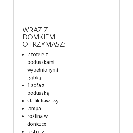
WRAZ Z
DOMKIEM
OTRZYMASZ:
2 fotele z
poduszkami
wypełnionymi
gąbką
1 sofa z
poduszką
stolik kawowy
lampa
roślina w
doniczce
lustro z